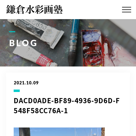
ABOUT
画塾紹介・
アクセス
BLOG
LESSON
教室案内
GALLERY
作品集
2021.10.09
PROFILE
塾長紹介
DACD0ADE-BF89-4936-9D6D-F
548F58CC76A-1
BLOG
画塾ブログ
ATELIER