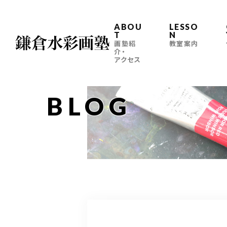
ABOU
LESSO
T
N
画塾紹
教室案内
介・
アクセス
BLOG