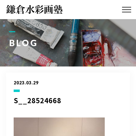
ABOUT
画塾紹介・
アクセス
BLOG
LESSON
教室案内
GALLERY
作品集
2023.03.29
PROFILE
塾長紹介
S__28524668
BLOG
画塾ブログ
ATELIER