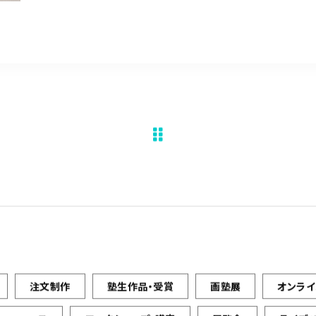
注文制作
塾生作品・受賞
画塾展
オンラ