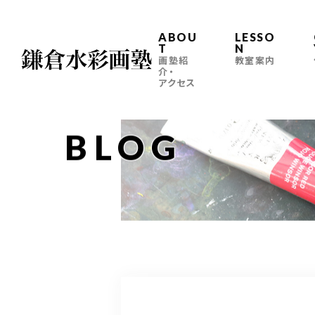
ABOU
LESSO
T
N
画塾紹
教室案内
介・
アクセス
BLOG