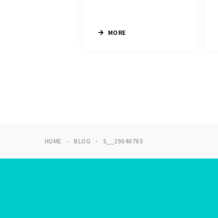
MORE
HOME
BLOG
S__29040765