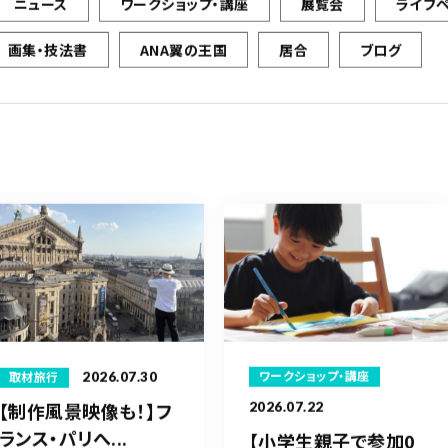
ニュース
ワークショップ・講座
展覧会
ライブ
画集・技法書
ANA翼の王国
居合
ブログ
2026.07.30
ワークショップ・講座
取材旅行
【制作風景映像も！】フ
2026.07.22
ランス・パリへ...
【小学生親子で参加0