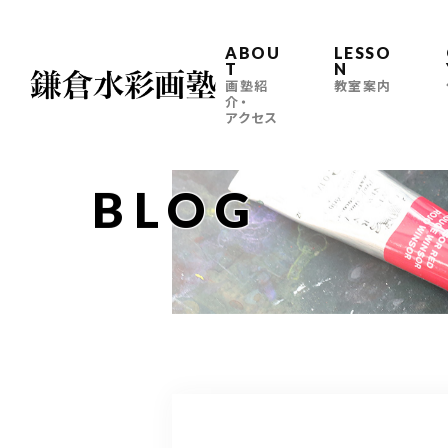
ABOU
LESSO
T
N
画塾紹
教室案内
介・
アクセス
BLOG