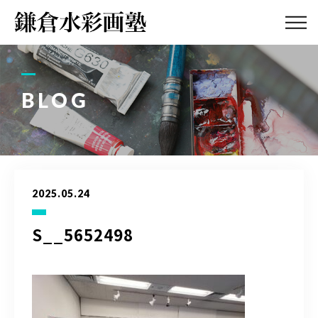
ABOUT
画塾紹介・
アクセス
BLOG
LESSON
教室案内
GALLERY
作品集
2025.05.24
PROFILE
塾長紹介
S__5652498
BLOG
画塾ブログ
ATELIER