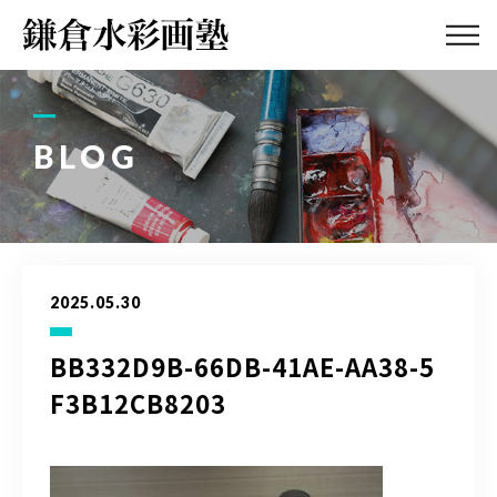
ABOUT
画塾紹介・
アクセス
BLOG
LESSON
教室案内
GALLERY
作品集
2025.05.30
PROFILE
塾長紹介
BB332D9B-66DB-41AE-AA38-5
F3B12CB8203
BLOG
画塾ブログ
ATELIER