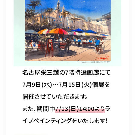
水彩ブログ
CONTACT
お問い合わせ
MEMBER
塾生専用
名古屋栄三越の7階特選画廊にて
7月9日(水)〜7月15日(火)個展を
開催させていただきます。
体験レッスンの申込み
取材・制作のご依頼 作品購入
また、期間中
7/13(日)14:00より
ラ
イブペインティングをいたします！