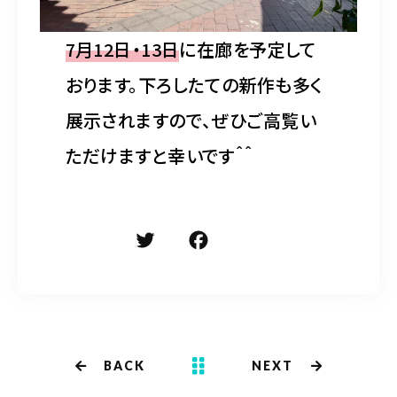
7月12日・13日
に在廊を予定して
おります。下ろしたての新作も多く
展示されますので、ぜひご高覧い
ただけますと幸いです＾＾
T
F
共
w
a
有
it
c
te
e
r
b
BACK
NEXT
o