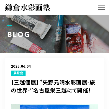
ABOUT
画塾紹介・
アクセス
BLOG
LESSON
教室案内
GALLERY
作品集
2025.06.04
PROFILE
展覧会
塾長紹介
【三越個展】”矢野元晴水彩画展-旅
の世界-”名古屋栄三越にて開催！
BLOG
画塾ブログ
ATELIER