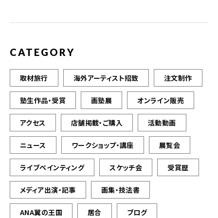
o
k
CATEGORY
取材旅行
海外アーティスト招致
注文制作
塾生作品・受賞
画塾展
オンライン販売
アクセス
店舗掲載・ご購入
活動動画
ニュース
ワークショップ・講座
展覧会
ライブペインティング
スケッチ会
受賞歴
メディア出演・記事
画集・技法書
ANA翼の王国
居合
ブログ