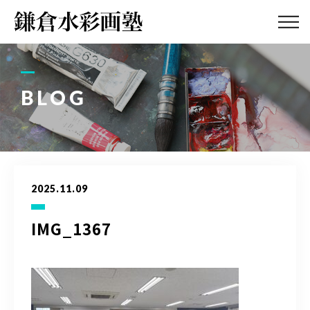
ABOUT
画塾紹介・
アクセス
BLOG
LESSON
教室案内
GALLERY
作品集
2025.11.09
PROFILE
塾長紹介
IMG_1367
BLOG
画塾ブログ
ATELIER