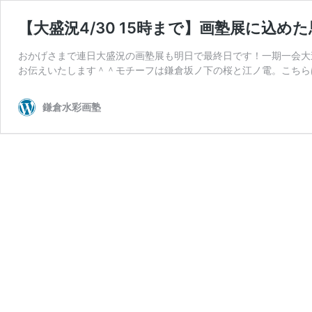
【大盛況4/30 15時まで】画塾展に込
おかげさまで連日大盛況の画塾展も明日で最終日です！一期一会大
お伝えいたします＾＾モチーフは鎌倉坂ノ下の桜と江ノ電。こちら
鎌倉水彩画塾