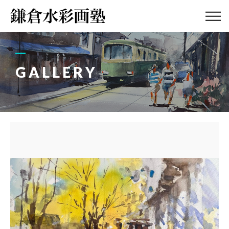
ABOUT
画塾紹介・
アクセス
GALLERY
LESSON
教室案内
GALLERY
作品集
PROFILE
塾長紹介
BLOG
画塾ブログ
ATELIER