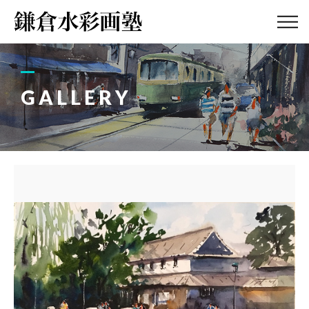
ABOUT
画塾紹介・
アクセス
GALLERY
LESSON
教室案内
GALLERY
作品集
PROFILE
塾長紹介
BLOG
画塾ブログ
ATELIER