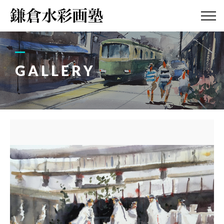
ABOUT
画塾紹介・
アクセス
GALLERY
LESSON
教室案内
GALLERY
作品集
PROFILE
塾長紹介
BLOG
画塾ブログ
ATELIER