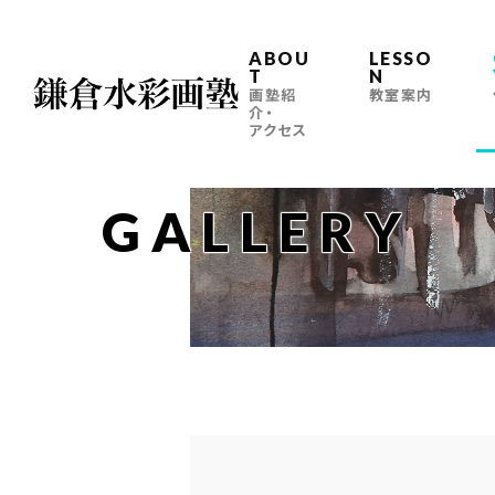
ABOU
LESSO
T
N
画塾紹
教室案内
介・
アクセス
GALLERY