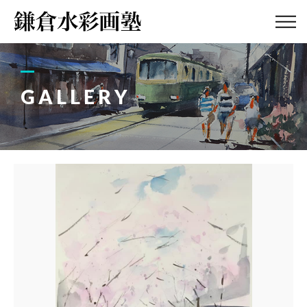
ABOUT
画塾紹介・
アクセス
GALLERY
LESSON
教室案内
GALLERY
作品集
PROFILE
塾長紹介
BLOG
画塾ブログ
ATELIER