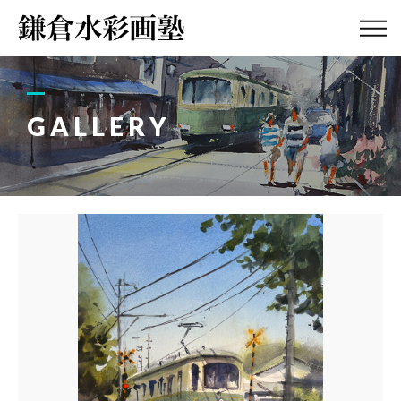
ABOUT
画塾紹介・
アクセス
GALLERY
LESSON
教室案内
GALLERY
作品集
PROFILE
塾長紹介
BLOG
画塾ブログ
ATELIER