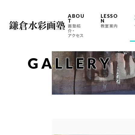
ABOU
LESSO
T
N
画塾紹
教室案内
介・
アクセス
GALLERY