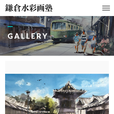
ABOUT
画塾紹介・
アクセス
GALLERY
LESSON
教室案内
GALLERY
作品集
PROFILE
塾長紹介
BLOG
画塾ブログ
ATELIER