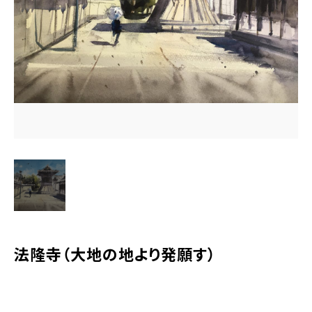
水彩ブログ
CONTACT
お問い合わせ
MEMBER
塾生専用
体験レッスンの申込み
取材・制作のご依頼 作品購入
法隆寺（大地の地より発願す）