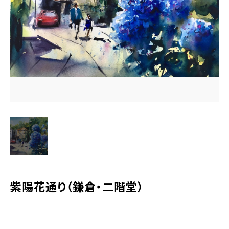
水彩ブログ
CONTACT
お問い合わせ
MEMBER
塾生専用
体験レッスンの申込み
取材・制作のご依頼 作品購入
紫陽花通り（鎌倉・二階堂）