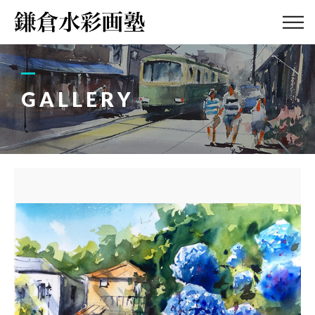
ABOUT
画塾紹介・
アクセス
GALLERY
LESSON
教室案内
GALLERY
作品集
PROFILE
塾長紹介
BLOG
画塾ブログ
ATELIER