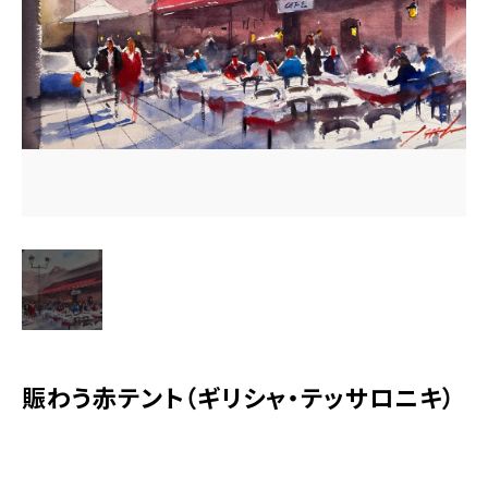
水彩ブログ
CONTACT
お問い合わせ
MEMBER
塾生専用
体験レッスンの申込み
取材・制作のご依頼 作品購入
賑わう赤テント（ギリシャ・テッサロニキ）