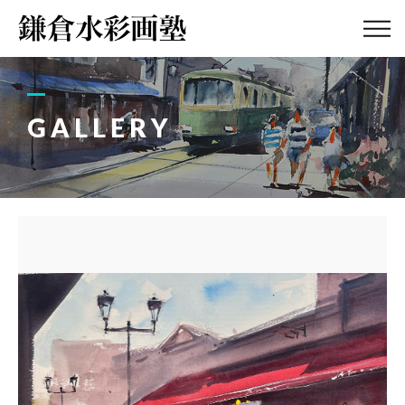
ABOUT
画塾紹介・
アクセス
GALLERY
LESSON
教室案内
GALLERY
作品集
PROFILE
塾長紹介
BLOG
画塾ブログ
ATELIER