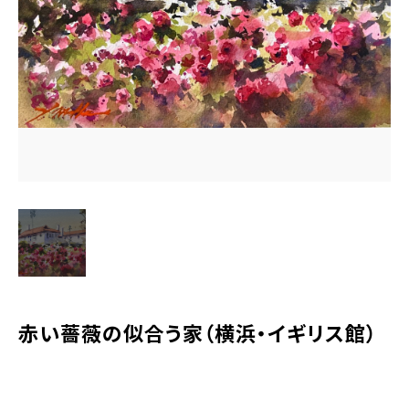
水彩ブログ
CONTACT
お問い合わせ
MEMBER
塾生専用
体験レッスンの申込み
取材・制作のご依頼 作品購入
赤い薔薇の似合う家（横浜・イギリス館）