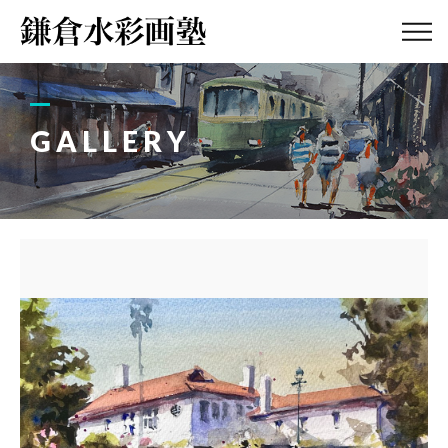
ABOUT
画塾紹介・
アクセス
GALLERY
LESSON
教室案内
GALLERY
作品集
PROFILE
塾長紹介
BLOG
画塾ブログ
ATELIER