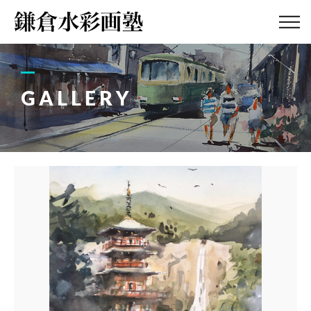
ABOUT
画塾紹介・
アクセス
GALLERY
LESSON
教室案内
GALLERY
作品集
PROFILE
塾長紹介
BLOG
画塾ブログ
ATELIER