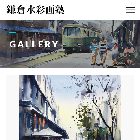
ABOUT
画塾紹介・
アクセス
GALLERY
LESSON
教室案内
GALLERY
作品集
PROFILE
塾長紹介
BLOG
画塾ブログ
ATELIER