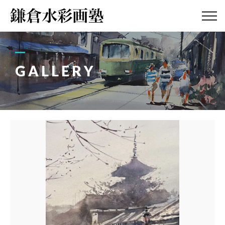
ABOUT
画塾紹介・
アクセス
GALLERY
LESSON
教室案内
GALLERY
作品集
PROFILE
塾長紹介
BLOG
画塾ブログ
ATELIER