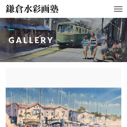
ABOUT
画塾紹介・
アクセス
GALLERY
LESSON
教室案内
GALLERY
作品集
PROFILE
塾長紹介
BLOG
画塾ブログ
ATELIER