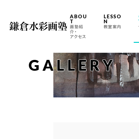
ABOU
LESSO
T
N
画塾紹
教室案内
介・
アクセス
GALLERY