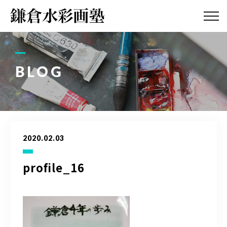
ABOUT
画塾紹介・
アクセス
BLOG
LESSON
教室案内
GALLERY
作品集
2020.02.03
PROFILE
塾長紹介
profile_16
BLOG
画塾ブログ
ATELIER