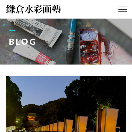
ABOUT
画塾紹介・
アクセス
BLOG
LESSON
教室案内
GALLERY
作品集
PROFILE
塾長紹介
BLOG
画塾ブログ
ATELIER