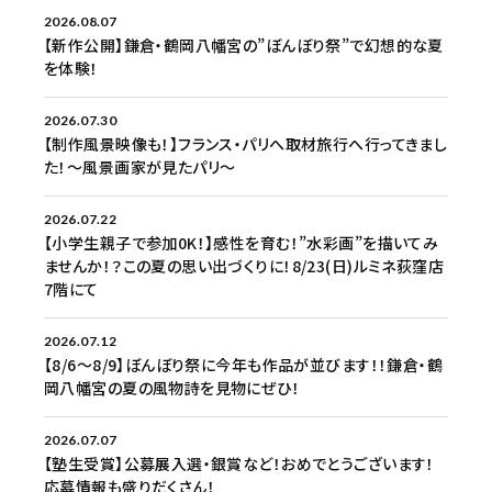
2026.08.07
【新作公開】鎌倉・鶴岡八幡宮の”ぼんぼり祭”で幻想的な夏
を体験！
2026.07.30
【制作風景映像も！】フランス・パリへ取材旅行へ行ってきまし
た！〜風景画家が見たパリ〜
2026.07.22
【小学生親子で参加0K！】感性を育む！”水彩画”を描いてみ
ませんか！？この夏の思い出づくりに！8/23(日)ルミネ荻窪店
7階にて
2026.07.12
【8/6〜8/9】ぼんぼり祭に今年も作品が並びます！！鎌倉・鶴
岡八幡宮の夏の風物詩を見物にぜひ！
2026.07.07
【塾生受賞】公募展入選・銀賞など！おめでとうございます！
応募情報も盛りだくさん！