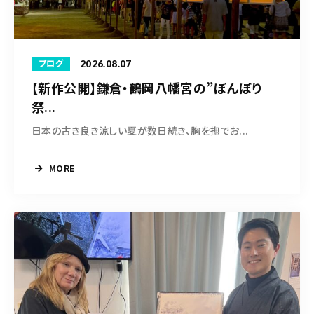
水彩ブログ
CONTACT
お問い合わせ
2026.08.07
ブログ
【新作公開】鎌倉・鶴岡八幡宮の”ぼんぼり
祭...
日本の古き良き涼しい夏が数日続き、胸を撫でお...
MEMBER
塾生専用
MORE
体験レッスンの申込み
取材・制作のご依頼 作品購入