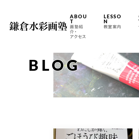
ABOU
LESSO
T
N
画塾紹
教室案内
介・
アクセス
BLOG