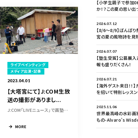
【小学生親子で参加0
か！？この夏の思い出づ
2026.07.12
【8/6〜8/9】ぼん
宮の夏の風物詩を見
2026.07.07
【塾生受賞】公募展入
報も盛りだくさん！
ライブペインティング
メディア出演・記事
2026.07.21
2023.04.01
【海外ゲスト来日！！】
【大塔宮にて】J:COM生放
を招いて特別レッスン
送の撮影がありまし...
2025.11.06
J:COM「LIVEニュース」で画塾展と鎌倉宮ライブペ...
世界最高峰の水彩画家
もの-Alvaro’s Wisdo
MORE