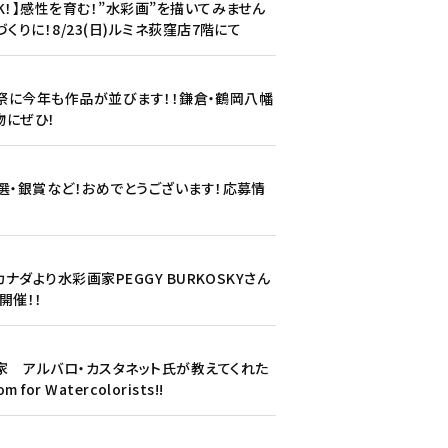
K！】感性を育む！”水彩画”を描いてみません
くりに！8/23(日)ルミネ荻窪店7階にて
ぼり祭に今年も作品が並びます！！鎌倉・鶴岡八幡
物にぜひ！
選・銀賞など！おめでとうございます！応募情
カナダより水彩画家PEGGY BURKOSKYさん
開催！！
 アルバロ・カスタネット氏が教えてくれた
m for Watercolorists!!