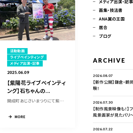
メディア出演・記
画集・技法書
ANA翼の王国
居合
ブログ
活動動画
ライブペインティング
ARCHIVE
メディア出演・記事
2025.06.09
2026.08.07
【紫陽花ライブペインティ
【新作公開】鎌倉・鶴
験！
ング】石ちゃんの...
開成町あじさいまつりにて紫陽花ライブペインテ...
2026.07.30
【制作風景映像も！】
風景画家が見たパリ
MORE
2026.07.22