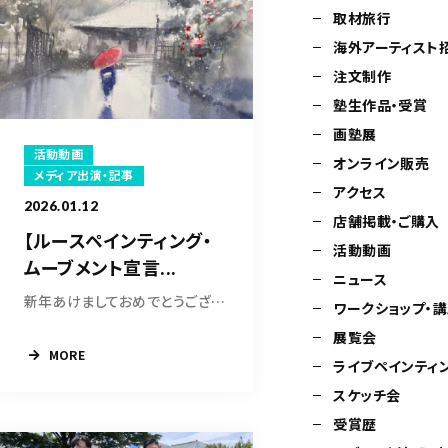
取材旅行
海外アーティスト
注文制作
塾生作品・受賞
画塾展
活動動画
オンライン販売
メディア出演・記事
アクセス
2026.01.12
店舗掲載・ご購入
【ルースペインティング・
活動動画
ムーブメント宣言...
ニュース
新年あけましておめでとうございます。 新しい一...
ワークショップ・
展覧会
MORE
ライブペインティ
スケッチ会
受賞歴