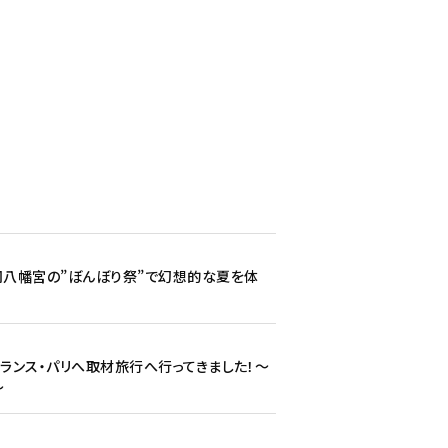
事
岡八幡宮の”ぼんぼり祭”で幻想的な夏を体
フランス・パリへ取材旅行へ行ってきました！〜
〜