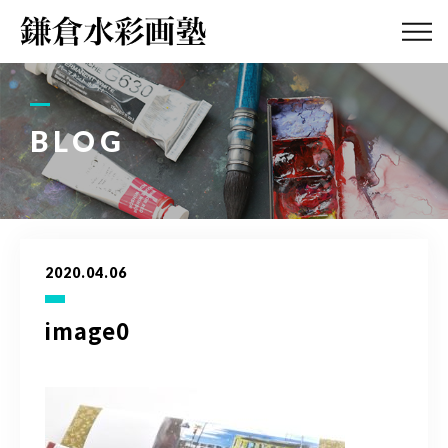
ABOUT
画塾紹介・
アクセス
BLOG
LESSON
教室案内
GALLERY
作品集
2020.04.06
PROFILE
塾長紹介
image0
BLOG
画塾ブログ
ATELIER