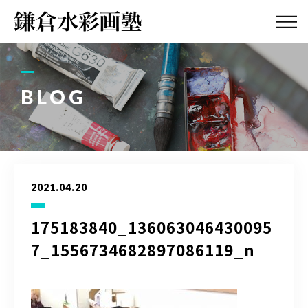
ABOUT
画塾紹介・
アクセス
BLOG
LESSON
教室案内
GALLERY
作品集
2021.04.20
PROFILE
塾長紹介
175183840_136063046430095
7_1556734682897086119_n
BLOG
画塾ブログ
ATELIER