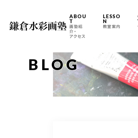
ABOU
LESSO
T
N
画塾紹
教室案内
介・
アクセス
BLOG