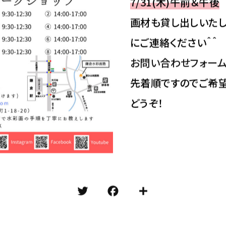
7/31(木)午前＆午後
画材も貸し出しいたし
にご連絡ください＾＾
お問い合わせフォー
先着順ですのでご希
どうぞ！
T
F
共
w
a
有
it
c