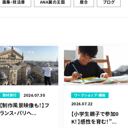
画集・技法書
ANA翼の王国
居合
ブログ
2026.07.30
ワークショップ・講座
取材旅行
【制作風景映像も！】フ
2026.07.22
ランス・パリへ...
【小学生親子で参加0
K！】感性を育む！”...