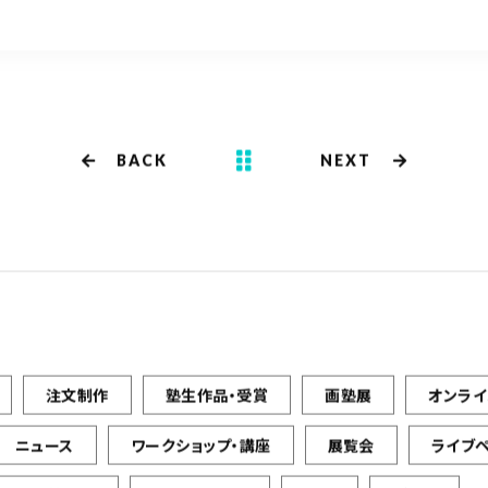
te
e
r
b
o
o
k
BACK
NEXT
注文制作
塾生作品・受賞
画塾展
オンラ
ニュース
ワークショップ・講座
展覧会
ライブ