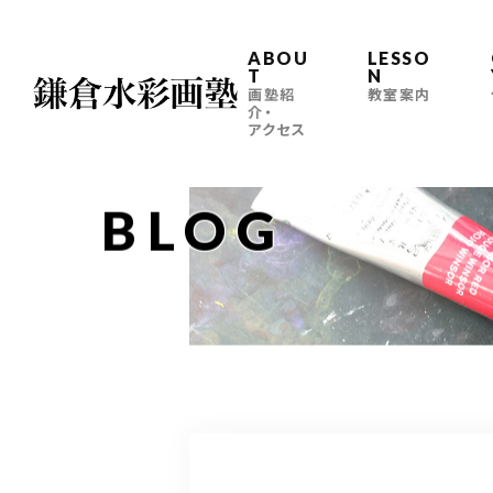
ABOU
LESSO
T
N
画塾紹
教室案内
介・
アクセス
BLOG