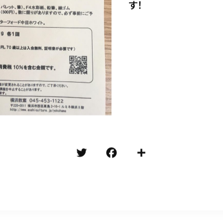
す！
T
F
共
w
a
有
it
c
te
e
r
b