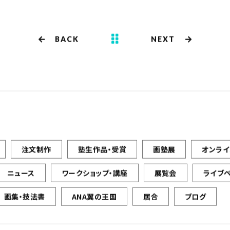
o
o
k
BACK
NEXT
注文制作
塾生作品・受賞
画塾展
オンラ
ニュース
ワークショップ・講座
展覧会
ライブ
画集・技法書
ANA翼の王国
居合
ブログ