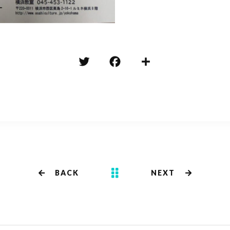
T
F
共
w
a
有
it
c
te
e
r
b
o
o
k
BACK
NEXT