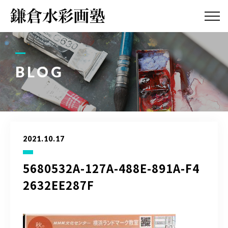
ABOUT
画塾紹介・
アクセス
BLOG
LESSON
教室案内
GALLERY
作品集
2021.10.17
PROFILE
塾長紹介
5680532A-127A-488E-891A-F4
2632EE287F
BLOG
画塾ブログ
ATELIER