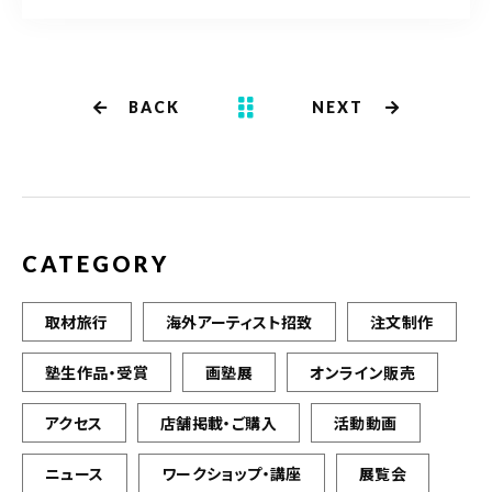
it
c
te
e
r
b
BACK
NEXT
o
o
k
CATEGORY
取材旅行
海外アーティスト招致
注文制作
塾生作品・受賞
画塾展
オンライン販売
アクセス
店舗掲載・ご購入
活動動画
ニュース
ワークショップ・講座
展覧会