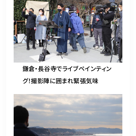
水彩ブログ
CONTACT
お問い合わせ
MEMBER
鎌倉・長谷寺でライブペインティン
塾生専用
グ！撮影陣に囲まれ緊張気味
体験レッスンの申込み
取材・制作のご依頼 作品購入