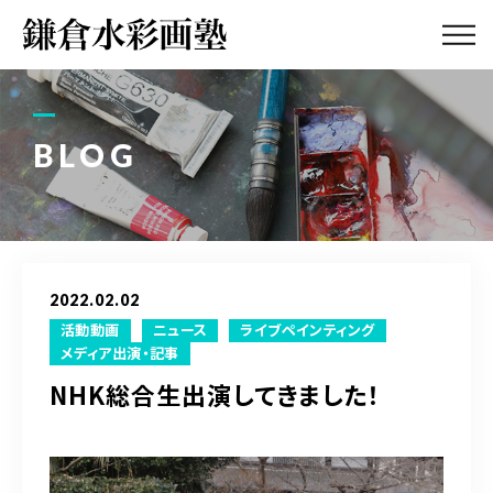
ABOUT
画塾紹介・
アクセス
BLOG
LESSON
教室案内
GALLERY
作品集
2022.02.02
PROFILE
活動動画
ニュース
ライブペインティング
塾長紹介
メディア出演・記事
NHK総合生出演してきました！
BLOG
画塾ブログ
ATELIER