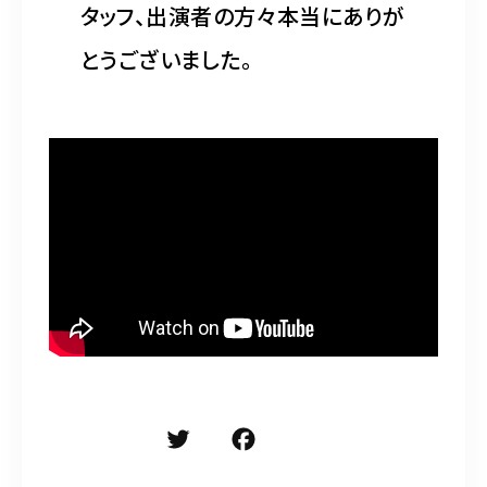
タッフ、出演者の方々本当にありが
とうございました。
T
F
共
w
a
有