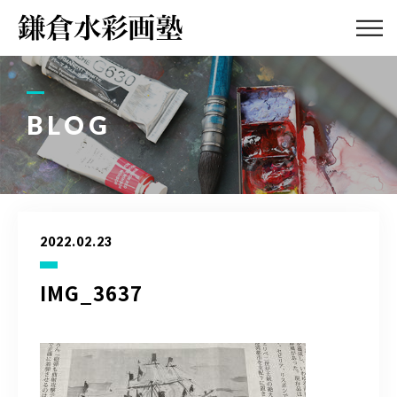
ABOUT
画塾紹介・
アクセス
BLOG
LESSON
教室案内
GALLERY
作品集
2022.02.23
PROFILE
塾長紹介
IMG_3637
BLOG
画塾ブログ
ATELIER