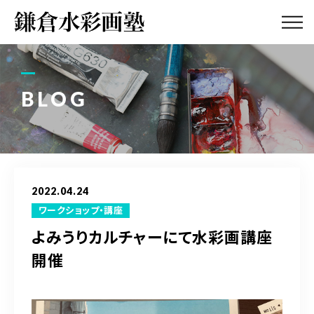
ABOUT
画塾紹介・
アクセス
BLOG
LESSON
教室案内
GALLERY
作品集
2022.04.24
PROFILE
ワークショップ・講座
塾長紹介
よみうりカルチャーにて水彩画講座
開催
BLOG
画塾ブログ
ATELIER