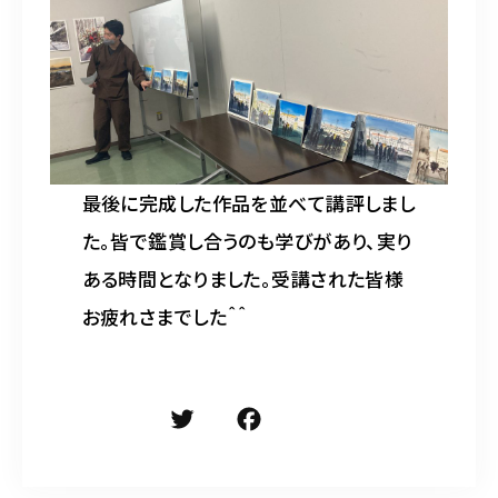
最後に完成した作品を並べて講評しまし
た。皆で鑑賞し合うのも学びがあり、実り
ある時間となりました。受講された皆様
お疲れさまでした＾＾
T
F
共
w
a
有
it
c