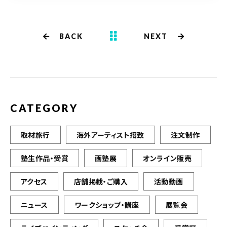
te
e
r
b
BACK
NEXT
o
o
k
CATEGORY
取材旅行
海外アーティスト招致
注文制作
塾生作品・受賞
画塾展
オンライン販売
アクセス
店舗掲載・ご購入
活動動画
ニュース
ワークショップ・講座
展覧会