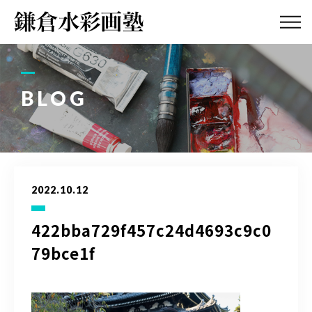
ABOUT
画塾紹介・
アクセス
BLOG
LESSON
教室案内
GALLERY
作品集
2022.10.12
PROFILE
塾長紹介
422bba729f457c24d4693c9c0
79bce1f
BLOG
画塾ブログ
ATELIER