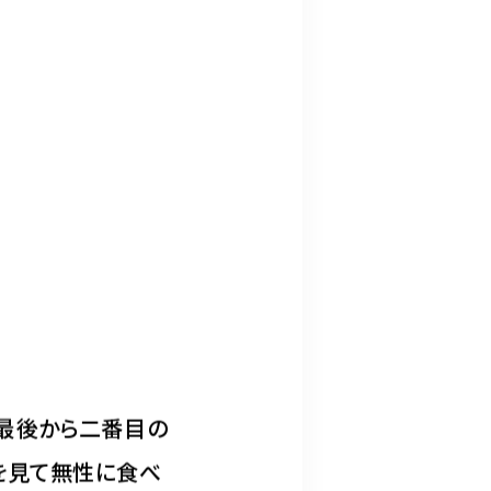
。
「最後から二番目の
を見て無性に食べ