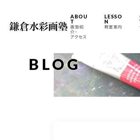
ABOU
LESSO
T
N
画塾紹
教室案内
介・
アクセス
BLOG