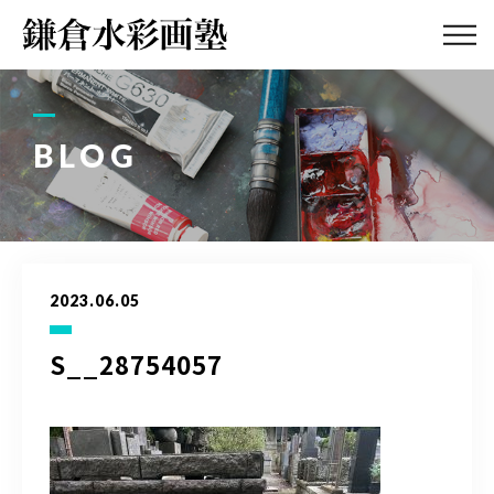
ABOUT
画塾紹介・
アクセス
BLOG
LESSON
教室案内
GALLERY
作品集
2023.06.05
PROFILE
塾長紹介
S__28754057
BLOG
画塾ブログ
ATELIER