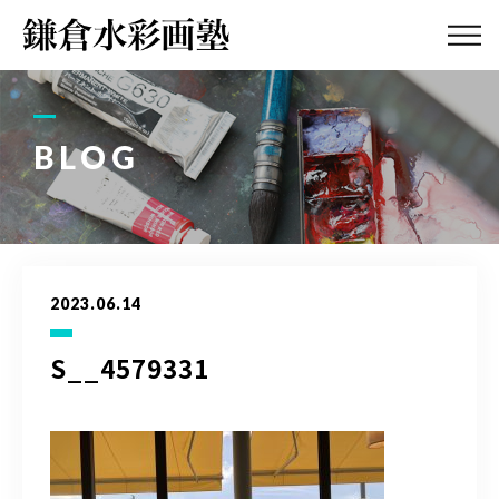
ABOUT
画塾紹介・
アクセス
BLOG
LESSON
教室案内
GALLERY
作品集
2023.06.14
PROFILE
塾長紹介
S__4579331
BLOG
画塾ブログ
ATELIER