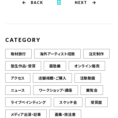
BACK
NEXT
o
o
k
CATEGORY
取材旅行
海外アーティスト招致
注文制作
塾生作品・受賞
画塾展
オンライン販売
アクセス
店舗掲載・ご購入
活動動画
ニュース
ワークショップ・講座
展覧会
ライブペインティング
スケッチ会
受賞歴
メディア出演・記事
画集・技法書