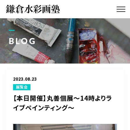
ABOUT
画塾紹介・
アクセス
BLOG
LESSON
教室案内
GALLERY
作品集
2023.08.23
PROFILE
展覧会
塾長紹介
【本日開催】丸善個展〜14時よりラ
イブペインティング〜
BLOG
画塾ブログ
ATELIER