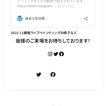
2022.11開催ライブペインティングの様子など
皆様のご来場をお待ちしております！
Instagram
Twitter
Facebook
T
F
共
w
a
有
it
c
te
e
r
b