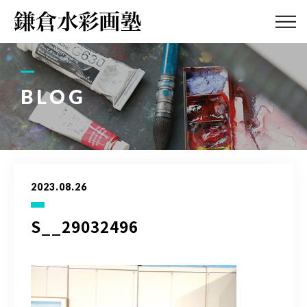
ABOUT
画塾紹介・
アクセス
BLOG
LESSON
教室案内
GALLERY
作品集
2023.08.26
PROFILE
塾長紹介
S__29032496
BLOG
画塾ブログ
ATELIER