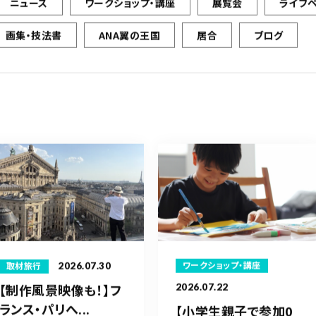
ニュース
ワークショップ・講座
展覧会
ライブ
画集・技法書
ANA翼の王国
居合
ブログ
2026.07.30
ワークショップ・講座
取材旅行
【制作風景映像も！】フ
2026.07.22
ランス・パリへ...
【小学生親子で参加0