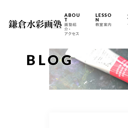
ABOU
LESSO
T
N
画塾紹
教室案内
介・
アクセス
BLOG