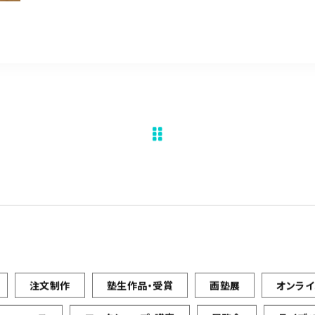
注文制作
塾生作品・受賞
画塾展
オンラ