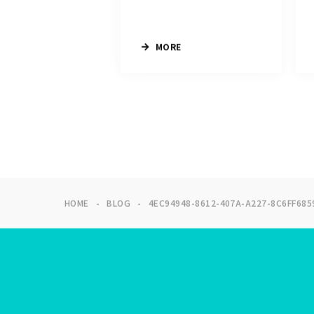
MORE
HOME
BLOG
4EC94948-8612-407A-A227-8C6FF685