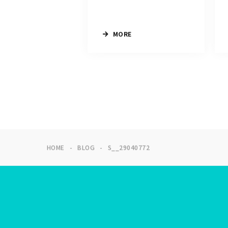
MORE
HOME
BLOG
S__29040772