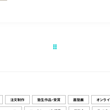
注文制作
塾生作品・受賞
画塾展
オンラ