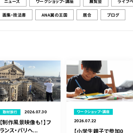
ニュース
ワークショップ・講座
展覧会
ライブ
画集・技法書
ANA翼の王国
居合
ブログ
2026.07.30
ワークショップ・講座
取材旅行
【制作風景映像も！】フ
2026.07.22
ランス・パリへ...
【小学生親子で参加0