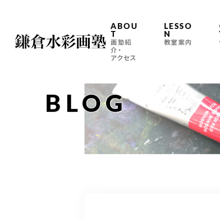
ABOU
LESSO
T
N
画塾紹
教室案内
介・
アクセス
BLOG