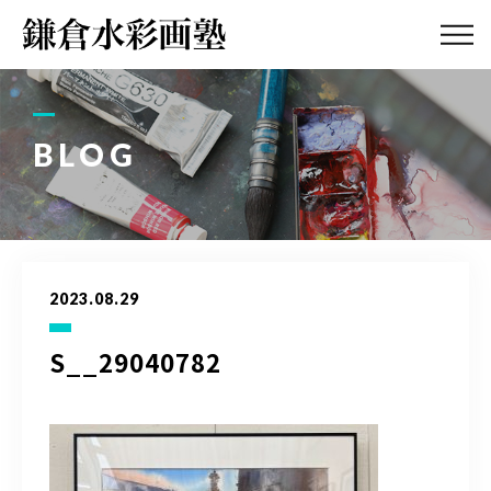
ABOUT
画塾紹介・
アクセス
BLOG
LESSON
教室案内
GALLERY
作品集
2023.08.29
PROFILE
塾長紹介
S__29040782
BLOG
画塾ブログ
ATELIER