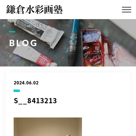
ABOUT
画塾紹介・
アクセス
BLOG
LESSON
教室案内
GALLERY
作品集
2024.06.02
PROFILE
塾長紹介
S__8413213
BLOG
画塾ブログ
ATELIER