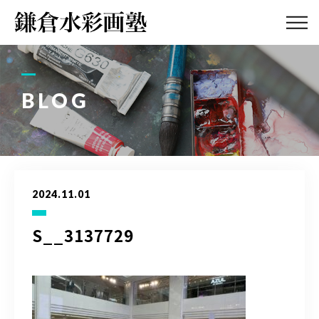
ABOUT
画塾紹介・
アクセス
BLOG
LESSON
教室案内
GALLERY
作品集
2024.11.01
PROFILE
塾長紹介
S__3137729
BLOG
画塾ブログ
ATELIER