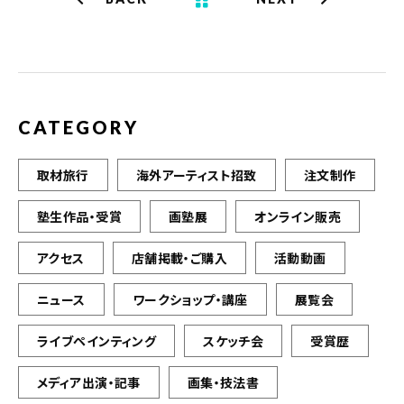
o
o
k
CATEGORY
取材旅行
海外アーティスト招致
注文制作
塾生作品・受賞
画塾展
オンライン販売
アクセス
店舗掲載・ご購入
活動動画
ニュース
ワークショップ・講座
展覧会
ライブペインティング
スケッチ会
受賞歴
メディア出演・記事
画集・技法書