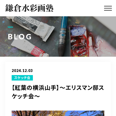
ABOUT
画塾紹介・
アクセス
BLOG
LESSON
教室案内
GALLERY
作品集
2024.12.03
PROFILE
スケッチ会
塾長紹介
【紅葉の横浜山手】〜エリスマン邸ス
ケッチ会〜
BLOG
画塾ブログ
ATELIER