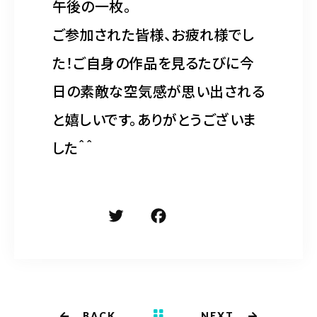
午後の一枚。
ご参加された皆様、お疲れ様でし
た！ご自身の作品を見るたびに今
日の素敵な空気感が思い出される
と嬉しいです。ありがとうございま
した＾＾
T
F
共
w
a
有
it
c
te
e
r
b
BACK
NEXT